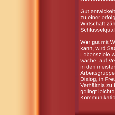
Gut entwickel
zu einer erfol
Wirtschaft zä
Schlüsselquali
Wer gut mit W
kann, wird Sa
Lebensziele wi
wache, auf V
in den meiste
Arbeitsgruppe
Dialog, in Fre
Verhältnis zu
gelingt leichte
Kommunikatio